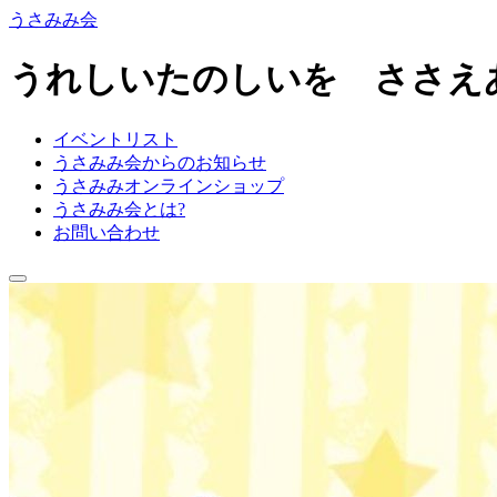
うさみみ会
うれしいたのしいを ささえ
イベントリスト
うさみみ会からのお知らせ
うさみみオンラインショップ
うさみみ会とは?
お問い合わせ
ナ
ビ
ゲ
ー
シ
ョ
ン
を
切
り
替