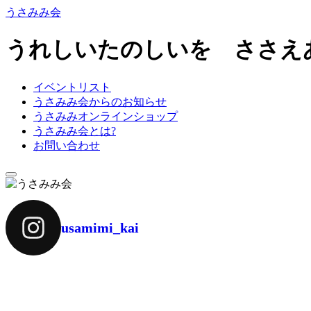
うさみみ会
うれしいたのしいを ささえ
イベントリスト
うさみみ会からのお知らせ
うさみみオンラインショップ
うさみみ会とは?
お問い合わせ
ナ
ビ
ゲ
ー
usamimi_kai
シ
ョ
ン
を
切
り
替