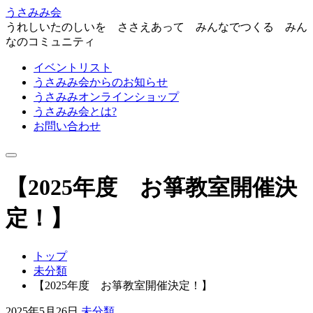
うさみみ会
うれしいたのしいを ささえあって みんなでつくる みん
なのコミュニティ
イベントリスト
うさみみ会からのお知らせ
うさみみオンラインショップ
うさみみ会とは?
お問い合わせ
ナ
ビ
【2025年度 お箏教室開催決
ゲ
ー
シ
定！】
ョ
ン
を
トップ
切
未分類
り
【2025年度 お箏教室開催決定！】
替
え
2025年5月26日
未分類