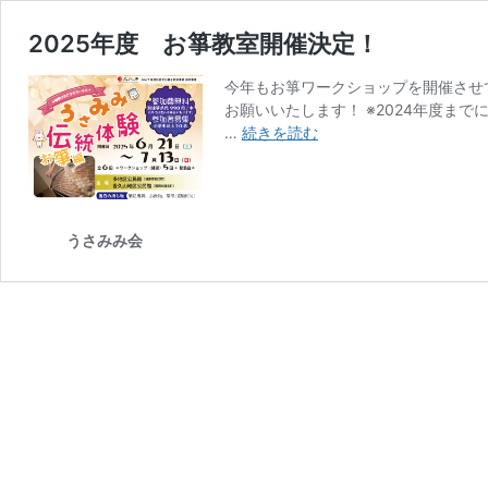
2025年度 お箏教室開催決定！
今年もお箏ワークショップを開催させ
お願いいたします！ ※2024年度ま
2025
…
続きを読む
年
度
お
箏
うさみみ会
教
室
開
催
決
定！