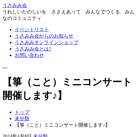
うさみみ会
うれしいたのしいを ささえあって みんなでつくる みん
なのコミュニティ
イベントリスト
うさみみ会からのお知らせ
うさみみオンラインショップ
うさみみ会とは?
お問い合わせ
ナ
ビ
【箏（こと）ミニコンサート
ゲ
ー
シ
開催します♪】
ョ
ン
を
トップ
切
未分類
り
【箏（こと）ミニコンサート開催します♪】
替
え
2024年4月8日
未分類