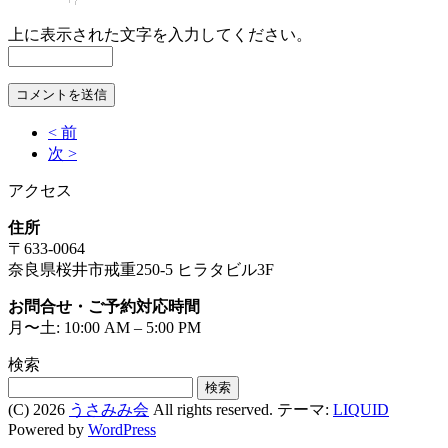
上に表示された文字を入力してください。
< 前
次 >
アクセス
住所
〒633-0064
奈良県桜井市戒重250-5 ヒラタビル3F
お問合せ・ご予約対応時間
月〜土: 10:00 AM – 5:00 PM
検索
検
索:
(C) 2026
うさみみ会
All rights reserved.
テーマ:
LIQUID
Powered by
WordPress