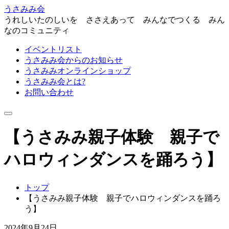
うさみみ会
うれしいたのしいを ささえあって みんなでつくる みん
なのコミュニティ
イベントリスト
うさみみ会からのお知らせ
うさみみオンラインショップ
うさみみ会とは?
お問い合わせ
ナ
ビ
【うさみみ親子体験 親子で
ゲ
ー
シ
ハロウィンダンスを踊ろう】
ョ
ン
を
トップ
切
【うさみみ親子体験 親子でハロウィンダンスを踊ろ
り
う】
替
え
2024年9月24日