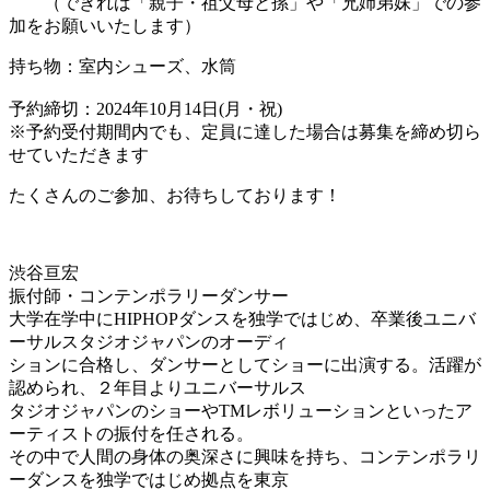
（できれば「親子・祖父母と孫」や「兄姉弟妹」での参
加をお願いいたします）
持ち物：室内シューズ、水筒
予約締切：2024年10月14日(月・祝)
※予約受付期間内でも、定員に達した場合は募集を締め切ら
せていただきます
たくさんのご参加、お待ちしております！
渋谷亘宏
振付師・コンテンポラリーダンサー
大学在学中にHIPHOPダンスを独学ではじめ、卒業後ユニバ
ーサルスタジオジャパンのオーディ
ションに合格し、ダンサーとしてショーに出演する。活躍が
認められ、２年目よりユニバーサルス
タジオジャパンのショーやTMレボリューションといったア
ーティストの振付を任される。
その中で人間の身体の奥深さに興味を持ち、コンテンポラリ
ーダンスを独学ではじめ拠点を東京