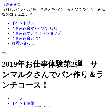
うさみみ会
うれしいたのしいを ささえあって みんなでつくる みん
なのコミュニティ
イベントリスト
うさみみ会からのお知らせ
うさみみオンラインショップ
うさみみ会とは?
お問い合わせ
ナ
ビ
2019年お仕事体験第2弾 サ
ゲ
ー
シ
ンマルクさんでパン作り＆ラ
ョ
ン
ンチコース！
を
切
り
トップ
替
え
イベント情報