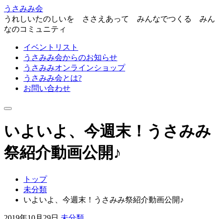
うさみみ会
うれしいたのしいを ささえあって みんなでつくる みん
なのコミュニティ
イベントリスト
うさみみ会からのお知らせ
うさみみオンラインショップ
うさみみ会とは?
お問い合わせ
ナ
ビ
いよいよ、今週末！うさみみ
ゲ
ー
シ
祭紹介動画公開♪
ョ
ン
を
トップ
切
未分類
り
いよいよ、今週末！うさみみ祭紹介動画公開♪
替
え
2019年10月29日
未分類