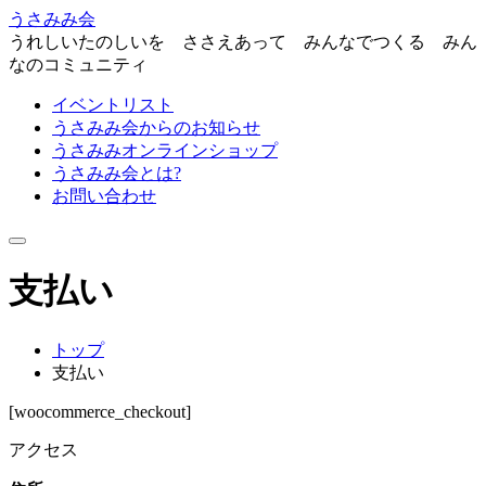
うさみみ会
うれしいたのしいを ささえあって みんなでつくる みん
なのコミュニティ
イベントリスト
うさみみ会からのお知らせ
うさみみオンラインショップ
うさみみ会とは?
お問い合わせ
ナ
ビ
支払い
ゲ
ー
シ
ョ
トップ
ン
支払い
を
切
[woocommerce_checkout]
り
替
アクセス
え