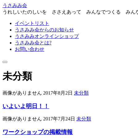
うさみみ会
うれしいたのしいを ささえあって みんなでつくる みん
イベントリスト
うさみみ会からのお知らせ
うさみみオンラインショップ
うさみみ会とは?
お問い合わせ
ナ
ビ
未分類
ゲ
ー
シ
ョ
画像がありません
2017年8月2日
未分類
ン
を
いよいよ明日！！
切
り
画像がありません
2017年7月24日
未分類
替
え
ワークショップの掲載情報