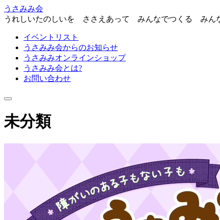
うさみみ会
うれしいたのしいを ささえあって みんなでつくる みん
イベントリスト
うさみみ会からのお知らせ
うさみみオンラインショップ
うさみみ会とは?
お問い合わせ
ナ
ビ
未分類
ゲ
ー
シ
ョ
ン
を
切
り
替
え